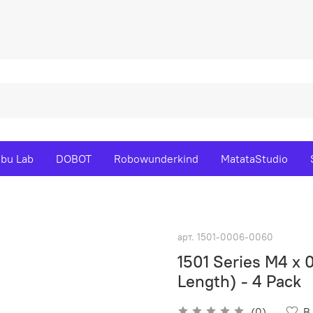
bu Lab
DOBOT
Robowunderkind
MatataStudio
арт.
1501-0006-0060
1501 Series M4 
Length) - 4 Pack
(0)
В