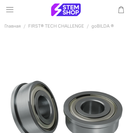
Главная
FIRST® TECH CHALLENGE
goBILDA ®