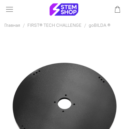
Главная
FIRST® TECH CHALLENGE
goBILDA ®