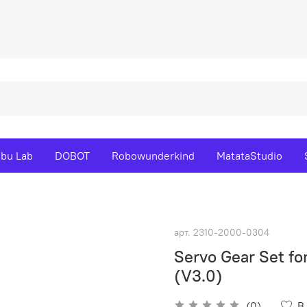
bu Lab
DOBOT
Robowunderkind
MatataStudio
арт.
2310-2000-0304
Servo Gear Set fo
(V3.0)
(0)
В