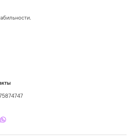
абильности.
акты
75874747