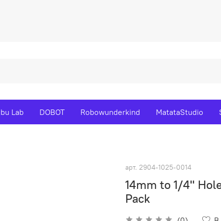
bu Lab
DOBOT
Robowunderkind
MatataStudio
арт.
2904-1025-0014
14mm to 1/4" Hole
Pack
(0)
В