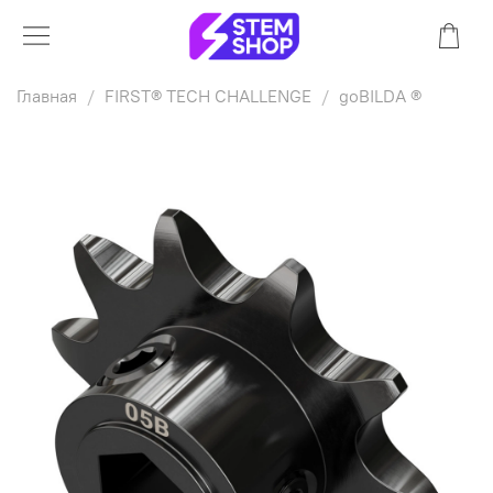
Главная
FIRST® TECH CHALLENGE
goBILDA ®