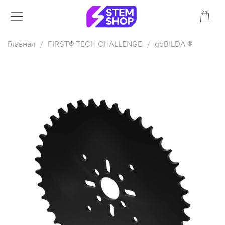
Главная
FIRST® TECH CHALLENGE
goBILDA ®