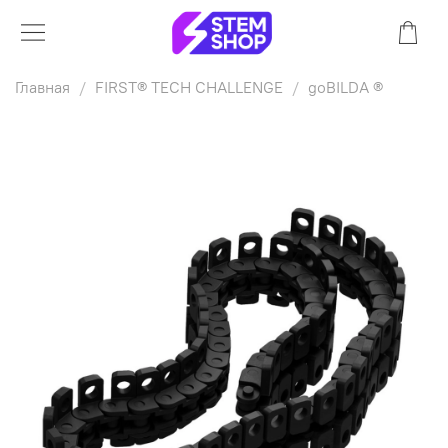
Главная
FIRST® TECH CHALLENGE
goBILDA ®