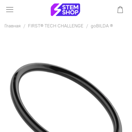
Главная
FIRST® TECH CHALLENGE
goBILDA ®