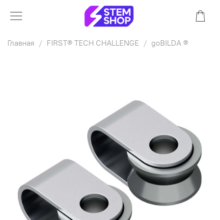
Главная
FIRST® TECH CHALLENGE
goBILDA ®