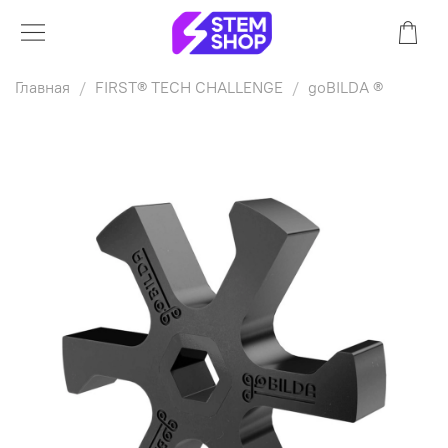
Главная
FIRST® TECH CHALLENGE
goBILDA ®