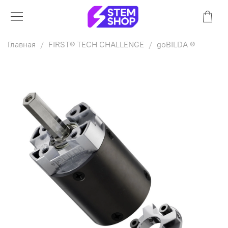
Главная
FIRST® TECH CHALLENGE
goBILDA ®