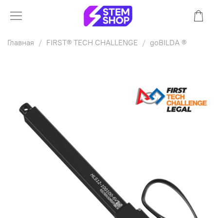
Главная
FIRST® TECH CHALLENGE
goBILDA ®