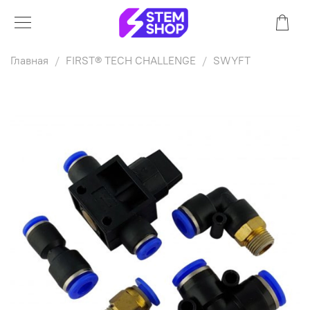
Главная
FIRST® TECH CHALLENGE
SWYFT