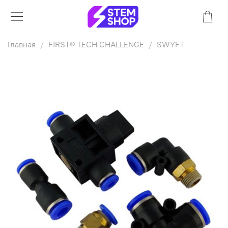
Главная
FIRST® TECH CHALLENGE
SWYFT