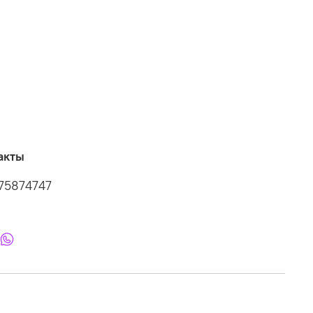
акты
75874747