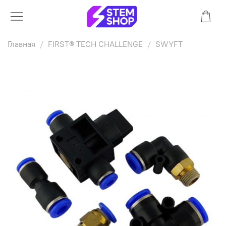
Главная
FIRST® TECH CHALLENGE
SWYFT