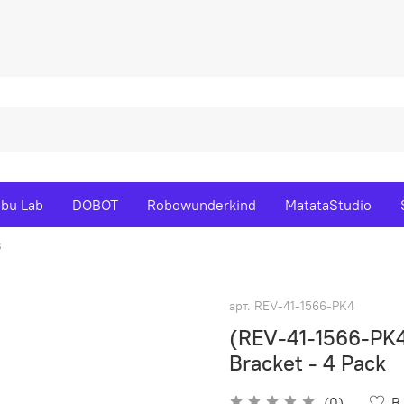
bu Lab
DOBOT
Robowunderkind
MatataStudio
s
арт.
REV-41-1566-PK4
(REV-41-1566-PK4
Bracket - 4 Pack
(0)
В