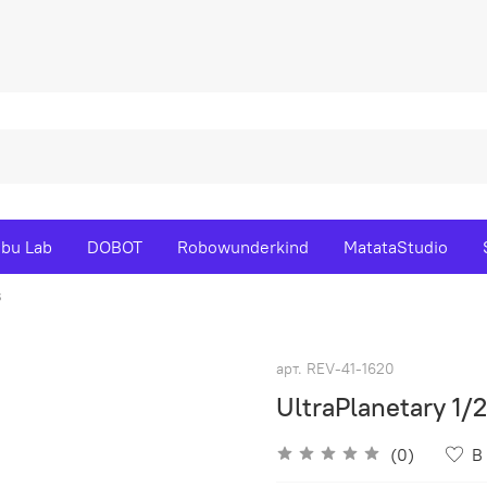
bu Lab
DOBOT
Robowunderkind
MatataStudio
s
арт.
REV-41-1620
UltraPlanetary 1/
(0)
В