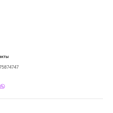
акты
75874747