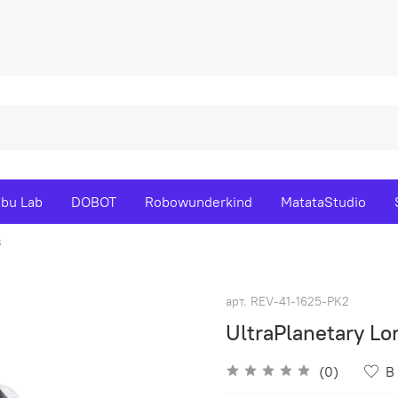
bu Lab
DOBOT
Robowunderkind
MatataStudio
s
арт.
REV-41-1625-PK2
UltraPlanetary Lo
(0)
В