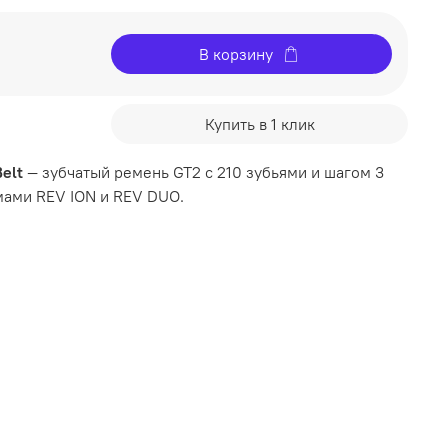
В корзину
Купить в 1 клик
elt
— зубчатый ремень GT2 с 210 зубьями и шагом 3
мами REV ION и REV DUO.