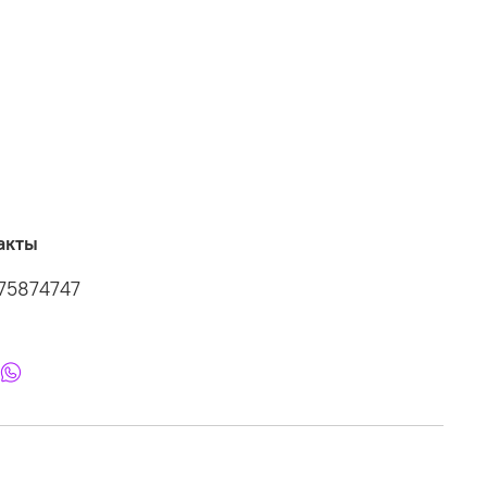
акты
75874747