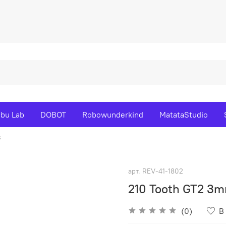
bu Lab
DOBOT
Robowunderkind
MatataStudio
s
арт.
REV-41-1802
210 Tooth GT2 3m
(0)
В