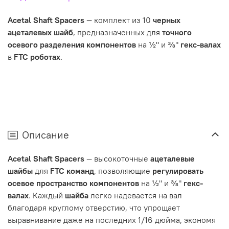
Acetal Shaft Spacers
— комплект из 10
черных
ацеталевых шайб
, предназначенных для
точного
осевого разделения компонентов
на ½" и ⅜"
гекс-валах
в
FTC роботах
.
Описание
Acetal Shaft Spacers
— высокоточные
ацеталевые
шайбы
для
FTC команд
, позволяющие
регулировать
осевое пространство компонентов
на ½" и ⅜"
гекс-
валах
. Каждый
шайба
легко надевается на вал
благодаря круглому отверстию, что упрощает
выравнивание даже на последних 1/16 дюйма, экономя