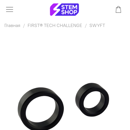
Главная
FIRST® TECH CHALLENGE
SWYFT