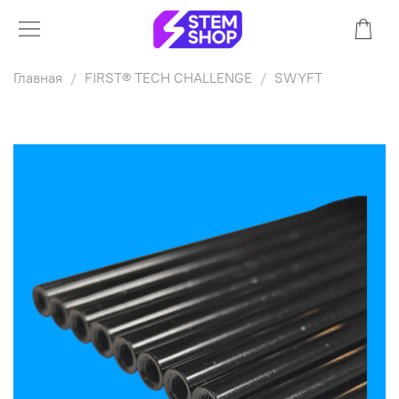
Главная
FIRST® TECH CHALLENGE
SWYFT