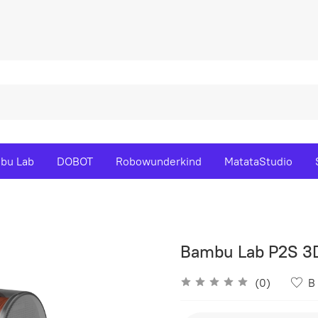
bu Lab
DOBOT
Robowunderkind
MatataStudio
Bambu Lab P2S 3
(0)
В