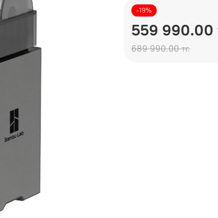
-19%
559 990.00 
689 990.00 тг.