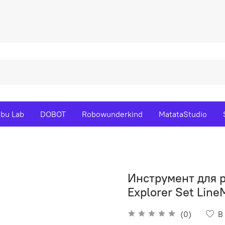
bu Lab
DOBOT
Robowunderkind
MatataStudio
Инструмент для р
Explorer Set Line
(0)
В