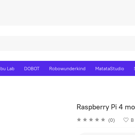
bu Lab
DOBOT
Robowunderkind
MatataStudio
Raspberry Pi 4 mo
(0)
В