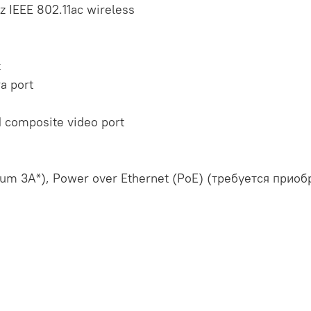
 IEEE 802.11ac wireless
t
a port
 composite video port
um 3A*), Power over Ethernet (PoE) (требуется прио