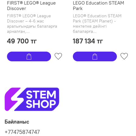
FIRST® LEGO® League
LEGO Education STEAM
Discover
Park
FIRST® LEGO® League
LEGO® Education STEAM
Discover – 4-6 жас
Park (STEAM Planet) -
аралығындағы балаларға
мектепке дейінгі
арналған,...
балаларға...
49 700 тг
187 134 тг
Байланыс
+77475874747